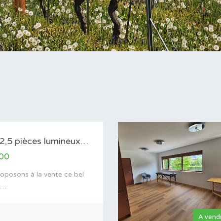
Charmant 2,5 pièces lumineux avec balcon –…
00
oposons à la vente ce bel
t…
A vend