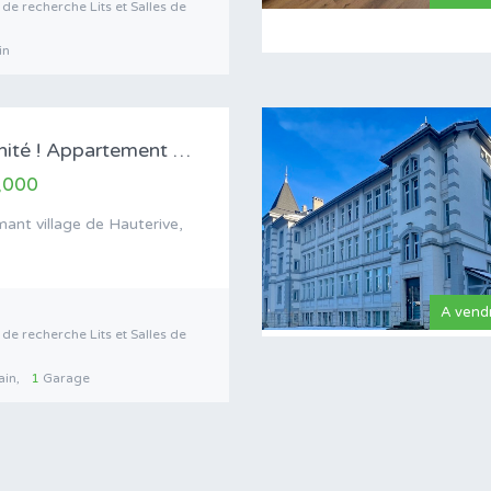
de recherche Lits et Salles de
in
Dernière unité ! Appartement Neuf – Résidence…
,000
ant village de Hauterive,
A vend
de recherche Lits et Salles de
ain
1
Garage