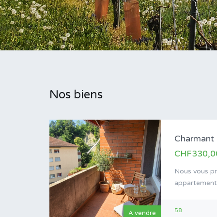
Nos biens
CHF330,0
Nous vous pr
appartemen
58
A vendre